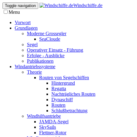
Windschiffe.de
Toggle navigation
Menu
Vorwort
Grundlagen
Moderne Grossegler
SeaCloude
Segel
Operativer Einsatz - Führung
Erfolge - Ausblicke
Publikationen
Windantriebssysteme
Theorie
Routen von Segelschiffen
Hintergrund
Regatta
Nachträgliches Routen
Dynaschiff
Routen
Schlußbetrachtung
Windhilfsantriebe
JAMDA-Segel
SkySails
Flettner-Rotor