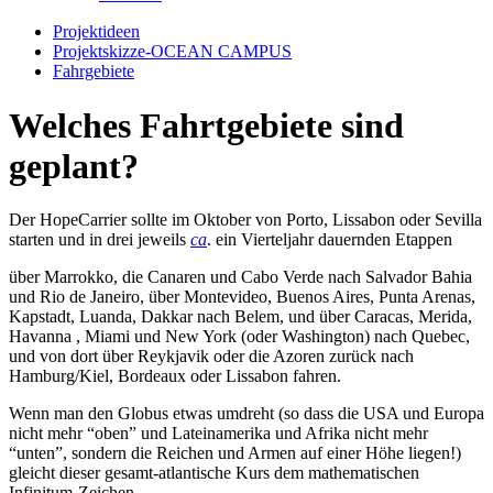
Projektideen
Projektskizze-OCEAN CAMPUS
Fahrgebiete
Welches Fahrtgebiete sind
geplant?
Der HopeCarrier sollte im Oktober von Porto, Lissabon oder Sevilla
starten und in drei jeweils
ca
. ein Vierteljahr dauernden Etappen
über Marrokko, die Canaren und Cabo Verde nach Salvador Bahia
und Rio de Janeiro, über Montevideo, Buenos Aires, Punta Arenas,
Kapstadt, Luanda, Dakkar nach Belem, und über Caracas, Merida,
Havanna , Miami und New York (oder Washington) nach Quebec,
und von dort über Reykjavik oder die Azoren zurück nach
Hamburg/Kiel, Bordeaux oder Lissabon fahren.
Wenn man den Globus etwas umdreht (so dass die
USA
und Europa
nicht mehr “oben” und Lateinamerika und Afrika nicht mehr
“unten”, sondern die Reichen und Armen auf einer Höhe liegen!)
gleicht dieser gesamt-atlantische Kurs dem mathematischen
Infinitum-Zeichen…