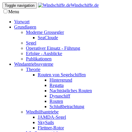
Windschiffe.de
Toggle navigation
Menu
Vorwort
Grundlagen
Moderne Grossegler
SeaCloude
Segel
Operativer Einsatz - Führung
Erfolge - Ausblicke
Publikationen
Windantriebssysteme
Theorie
Routen von Segelschiffen
Hintergrund
Regatta
Nachträgliches Routen
Dynaschiff
Routen
Schlußbetrachtung
Windhilfsantriebe
JAMDA-Segel
SkySails
Flettner-Rotor