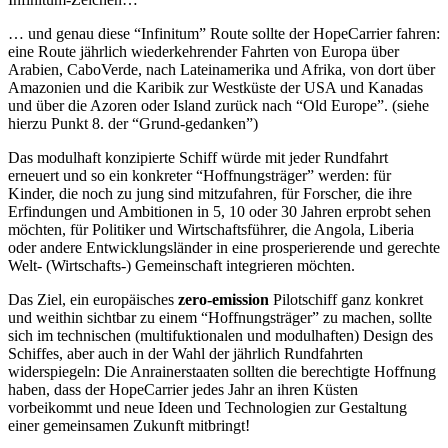
… und genau diese “Infinitum” Route sollte der HopeCarrier fahren:
eine Route jährlich wiederkehrender Fahrten von Europa über
Arabien, CaboVerde, nach Lateinamerika und Afrika, von dort über
Amazonien und die Karibik zur Westküste der
USA
und Kanadas
und über die Azoren oder Island zurück nach “Old Europe”. (siehe
hierzu Punkt 8. der “Grund-gedanken”)
Das modulhaft konzipierte Schiff würde mit jeder Rundfahrt
erneuert und so ein konkreter “Hoffnungsträger” werden: für
Kinder, die noch zu jung sind mitzufahren, für Forscher, die ihre
Erfindungen und Ambitionen in 5, 10 oder 30 Jahren erprobt sehen
möchten, für Politiker und Wirtschaftsführer, die Angola, Liberia
oder andere Entwicklungsländer in eine prosperierende und gerechte
Welt- (Wirtschafts-) Gemeinschaft integrieren möchten.
Das Ziel, ein europäisches
zero-emission
Pilotschiff ganz konkret
und weithin sichtbar zu einem “Hoffnungsträger” zu machen, sollte
sich im technischen (multifuktionalen und modulhaften) Design des
Schiffes, aber auch in der Wahl der jährlich Rundfahrten
widerspiegeln: Die Anrainerstaaten sollten die berechtigte Hoffnung
haben, dass der HopeCarrier jedes Jahr an ihren Küsten
vorbeikommt und neue Ideen und Technologien zur Gestaltung
einer gemeinsamen Zukunft mitbringt!