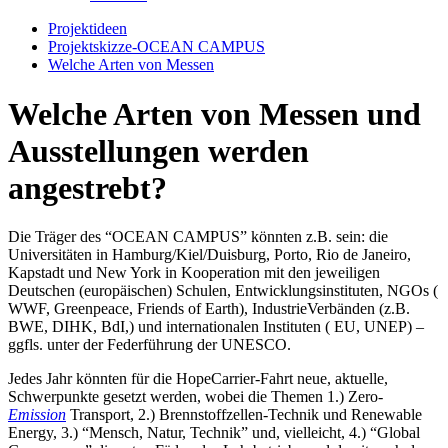
Projektideen
Projektskizze-OCEAN CAMPUS
Welche Arten von Messen
Welche Arten von Messen und
Ausstellungen werden
angestrebt?
Die Träger des “
OCEAN
CAMPUS
” könnten z.B. sein: die
Universitäten in Hamburg/Kiel/Duisburg, Porto, Rio de Janeiro,
Kapstadt und New York in Kooperation mit den jeweiligen
Deutschen (europäischen) Schulen, Entwicklungsinstituten,
NGO
s (
WWF
, Greenpeace, Friends of Earth), IndustrieVerbänden (z.B.
BWE
,
DIHK
, BdI,) und internationalen Instituten ( EU,
UNEP
) –
ggfls. unter der Federführung der
UNESCO
.
Jedes Jahr könnten für die HopeCarrier-Fahrt neue, aktuelle,
Schwerpunkte gesetzt werden, wobei die Themen 1.) Zero-
Emission
Transport, 2.) Brennstoffzellen-Technik und Renewable
Energy, 3.) “Mensch, Natur, Technik” und, vielleicht, 4.) “Global