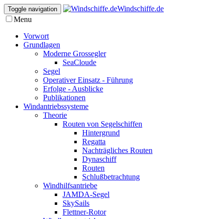
Windschiffe.de
Toggle navigation
Menu
Vorwort
Grundlagen
Moderne Grossegler
SeaCloude
Segel
Operativer Einsatz - Führung
Erfolge - Ausblicke
Publikationen
Windantriebssysteme
Theorie
Routen von Segelschiffen
Hintergrund
Regatta
Nachträgliches Routen
Dynaschiff
Routen
Schlußbetrachtung
Windhilfsantriebe
JAMDA-Segel
SkySails
Flettner-Rotor