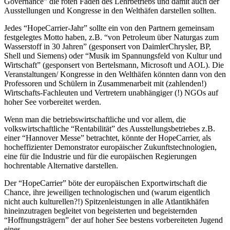
Governance” die roten Fäden des Lehrbetriebs und damit auch der
Ausstellungen und Kongresse in den Welthäfen darstellen sollten.
Jedes “HopeCarrier-Jahr” sollte ein von den Partnern gemeinsam
festgelegtes Motto haben, z.B. “von Petroleum über Naturgas zum
Wasserstoff in 30 Jahren” (gesponsert von DaimlerChrysler, BP,
Shell und Siemens) oder “Musik im Spannungsfeld von Kultur und
Wirtschaft” (gesponsert von Bertelsmann, Microsoft und
AOL
). Die
Veranstaltungen/ Kongresse in den Welthäfen könnten dann von den
Professoren und Schülern in Zusammenarbeit mit (zahlenden!)
Wirtschafts-Fachleuten und Vertretern unabhängiger (!)
NGO
s auf
hoher See vorbereitet werden.
Wenn man die betriebswirtschaftliche und vor allem, die
volkswirtschaftliche “Rentabilität” des Ausstellungsbetriebes z.B.
einer “Hannover Messe” betrachtet, könnte der HopeCarrier, als
hocheffizienter Demonstrator europäischer Zukunftstechnologien,
eine für die Industrie und für die europäischen Regierungen
hochrentable Alternative darstellen.
Der “HopeCarrier” böte der europäischen Exportwirtschaft die
Chance, ihre jeweiligen technologischen und (warum eigentlich
nicht auch kulturellen?!) Spitzenleistungen in alle Atlantikhäfen
hineinzutragen begleitet von begeisterten und begeisternden
“Hoffnungsträgern” der auf hoher See bestens vorbereiteten Jugend
eines